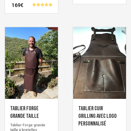
Note
Française signée Cuirs de
169
€
5.00
Schistes.
sur 5
Note
5.00
sur 5
Tablier Forge
Tablier cuir
grande taille
GRILLING avec logo
personnalisé
Tablier Forge grande
taille à bretelles