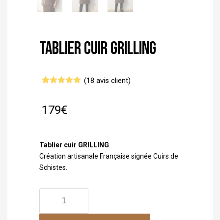
Tablier cuir GRILLING
(
18
avis client)
Noté
18
5.00
sur 5
basé sur
179
€
notations
client
Tablier cuir GRILLING
.
Création artisanale Française signée Cuirs de
Schistes.
quantité
de
Tablier