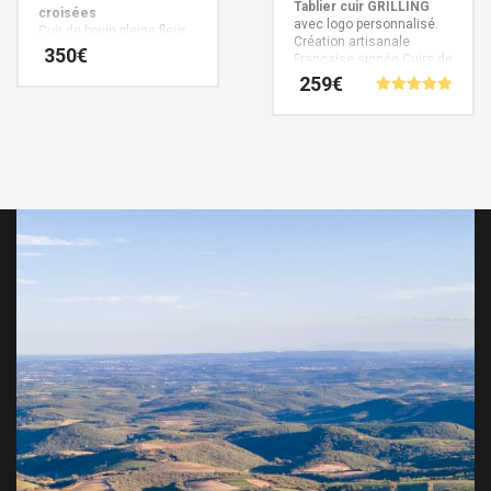
Tablier cuir GRILLING
croisées
avec logo personnalisé.
Cuir de bovin pleine fleur
Création artisanale
d’une épaisseur de 2,4
350
€
Française signée Cuirs de
mm environ.
Création
Schistes.
259
€
artisanale Française
signée Cuirs de Schistes.
Note
5.00
sur 5