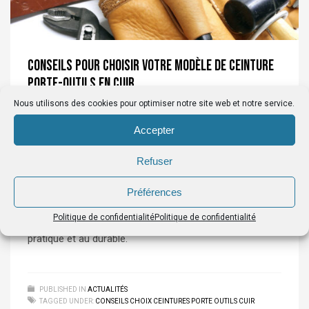
Conseils pour choisir votre modèle de ceinture
porte-outils en cuir
Nous utilisons des cookies pour optimiser notre site web et notre service.
VENDREDI 25 OCTOBRE 2024
BY
CUIRS DE SCHISTES
Accepter
Ce sont les questions les plus fréquentes de mes
Refuser
clients qui sont à l’origine de ce qui va suivre. Il s’agit de
conseils simples et pratiques pour faire un bon choix de
Préférences
ceinture porte-outils en cuir. Choisir un modèle, c’est
Politique de confidentialité
Politique de confidentialité
définir l’usage que l’on en fera, pouvoir allier le beau au
pratique et au durable.
PUBLISHED IN
ACTUALITÉS
TAGGED UNDER:
CONSEILS CHOIX CEINTURES PORTE OUTILS CUIR