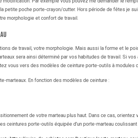
 modification. Par exemple vous pouvez me demander le rempla
 petite poche porte-crayon/cutter. Hors période de fêtes je sui
e morphologie et confort de travail.
eau
ions de travail, votre morphologie. Mais aussi la forme et le poi
eaux sera ainsi déterminé par vos habitudes de travail. Si vos a
ntez vous vers des modèles de ceinture porte-outils à modules c
e-marteaux. En fonction des modèles de ceinture :
ositionnement de votre marteau plus haut. Dans ce cas, orientez
s ceintures porte-outils équipée d’un porte-marteau coulissant s