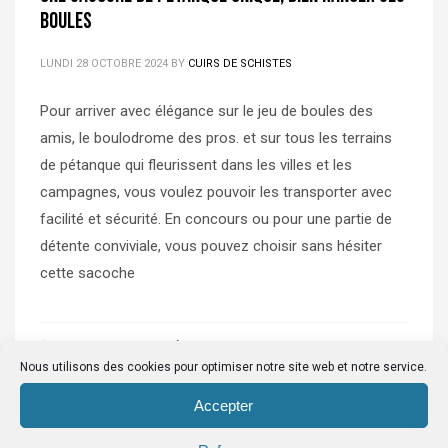
boules
LUNDI 28 OCTOBRE 2024
BY
CUIRS DE SCHISTES
Pour arriver avec élégance sur le jeu de boules des
amis, le boulodrome des pros. et sur tous les terrains
de pétanque qui fleurissent dans les villes et les
campagnes, vous voulez pouvoir les transporter avec
facilité et sécurité. En concours ou pour une partie de
détente conviviale, vous pouvez choisir sans hésiter
cette sacoche
PUBLISHED IN
ACTUALITÉS
TAGGED UNDER:
CRÉATION SACOCHE PÉTANQUE OCCITANIE
Nous utilisons des cookies pour optimiser notre site web et notre service.
Accepter