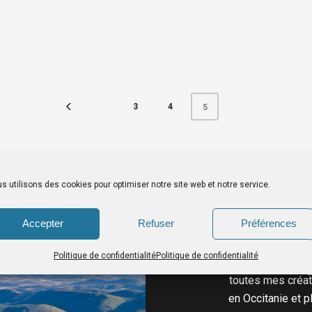
3
4
5
s utilisons des cookies pour optimiser notre site web et notre service.
Accepter
Refuser
Préférences
Installé depuis t
Politique de confidentialité
Politique de confidentialité
Hérault, j’ai cr
toutes mes créati
en Occitanie et p