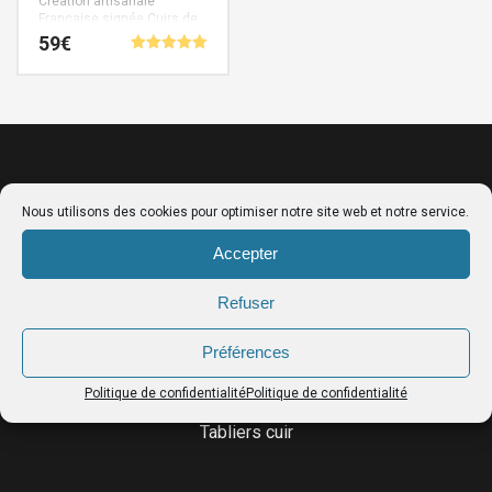
Création artisanale
Française signée Cuirs de
Schistes.
59
€
Note
5.00
sur 5
Nous utilisons des cookies pour optimiser notre site web et notre service.
Accepter
Refuser
LE CATALOGUE
Préférences
Ceintures porte-outils
Politique de confidentialité
Politique de confidentialité
Sacs femme
Tabliers cuir