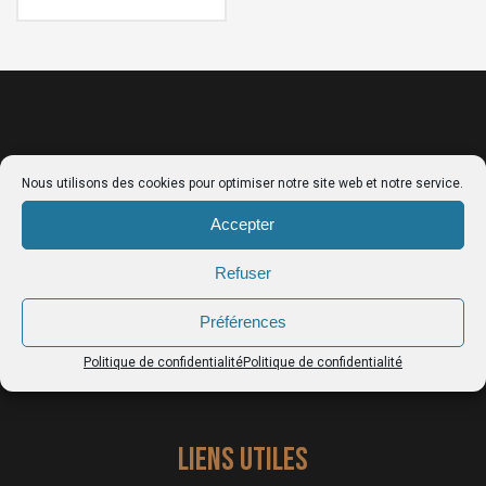
Nous utilisons des cookies pour optimiser notre site web et notre service.
Accepter
LE CATALOGUE
Refuser
Ceintures porte-outils
Préférences
Sacs femme
Politique de confidentialité
Politique de confidentialité
Tabliers cuir
LIENS UTILES