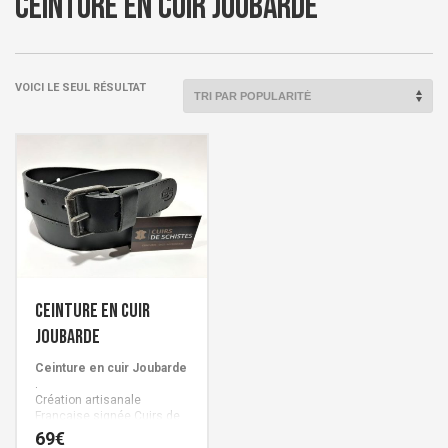
Ceinture en cuir Joubarde
VOICI LE SEUL RÉSULTAT
Ceinture en cuir
JOUBARDE
Ceinture en cuir Joubarde
.
Création artisanale
Française signée Cuirs de
Schistes.
69
€