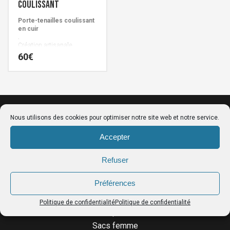
coulissant
Porte-tenailles coulissant
en cuir
.
Création artisanale
Française signée Cuirs de
60
€
Schistes.
Ce
produit
a
plusieurs
Nous utilisons des cookies pour optimiser notre site web et notre service.
variations.
Accepter
Les
options
Refuser
peuvent
être
Préférences
LE CATALOGUE
choisies
Politique de confidentialité
Politique de confidentialité
sur
Ceintures porte-outils
la
Sacs femme