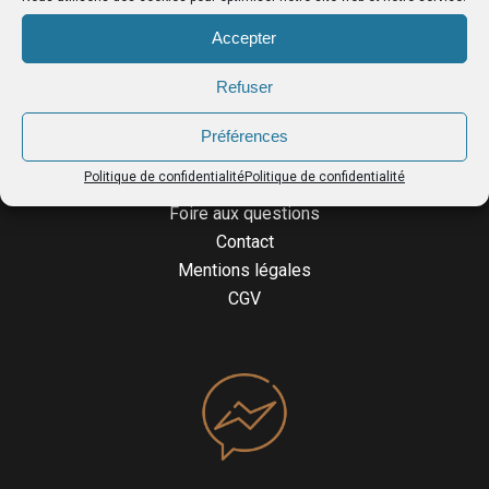
Tabliers cuir
Accepter
LIENS UTILES
Refuser
Accueil
Préférences
L’atelier
Politique de confidentialité
Politique de confidentialité
Guide des tailles
Foire aux questions
Contact
Mentions légales
CGV