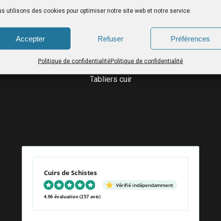
s utilisons des cookies pour optimiser notre site web et notre service.
Accepter
Refuser
Préférences
LE CATALOGUE
Politique de confidentialité
Politique de confidentialité
Ceintures porte-outils
Sacs femme
Tabliers cuir
Cuirs de Schistes
Vérifié indépendamment
4.96 évaluation
(257 avis)