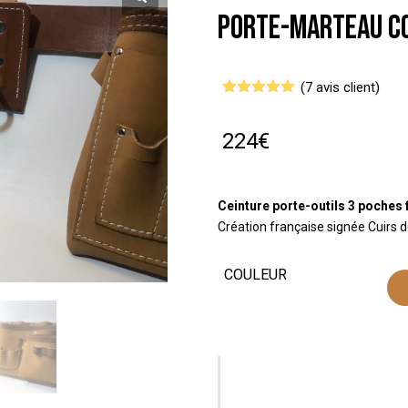
Porte-marteau c
(
7
avis client)
Noté
7
4.86
sur 5
basé sur
224
€
notations
client
Ceinture porte-outils 3 poches 
Création française signée Cuirs d
COULEUR