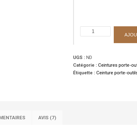
quantité
AJOU
de
Ceinture
porte-
UGS :
ND
outils
Catégorie :
Ceintures porte-out
3
Étiquette :
Ceinture porte-outi
poches
fixes
et
Porte-
marteau
coulissant
MENTAIRES
AVIS (7)