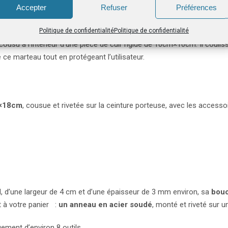
Accepter
Refuser
Préférences
Politique de confidentialité
Politique de confidentialité
usu à l’intérieur d’une pièce de cuir rigide de 10cm×10cm. Il couliss
ce marteau tout en protégeant l’utilisateur.
m×18cm
, cousue et rivetée sur la ceinture porteuse, avec les accessoi
, d’une largeur de 4 cm et d’une épaisseur de 3 mm environ, sa
boucl
 à votre panier :
un anneau en acier soudé
, monté et riveté sur u
ement d’environ 8 outils.