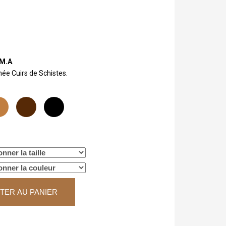
 M.A
.
née Cuirs de Schistes.
TER AU PANIER