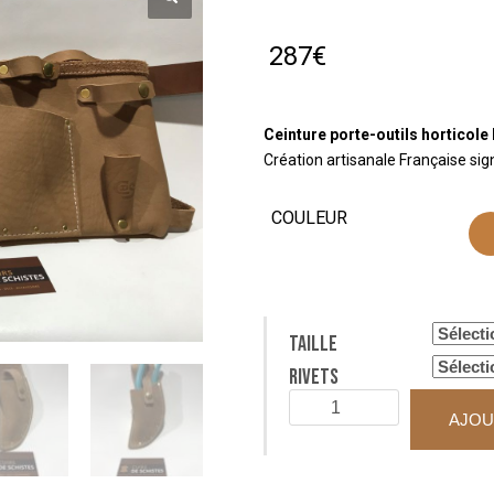
287
€
Ceinture porte-outils horticole
Création artisanale Française sig
COULEUR
Taille
Rivets
quantité
AJOU
de
Ceinture
porte-