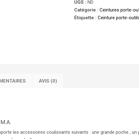
UGS :
ND
outils
Catégorie :
Ceintures porte-out
horticole
Étiquette :
Ceinture porte-outi
M.A.
MENTAIRES
AVIS (0)
M.A.
supporte les accessoires coulissants suivants : une grande poche , u