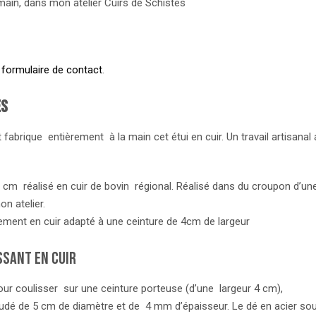
main, dans mon atelier Cuirs de Schistes
e
formulaire de contact
.
es
brique entièrement à la main cet étui en cuir. Un travail artisanal 
 cm réalisé en cuir de bovin régional. Réalisé dans du croupon d’un
n atelier.
lement en cuir adapté à une ceinture de 4cm de largeur
ssant en cuir
our coulisser sur une ceinture porteuse (d’une largeur 4 cm),
udé de 5 cm de diamètre et de 4 mm d’épaisseur. Le dé en acier soud