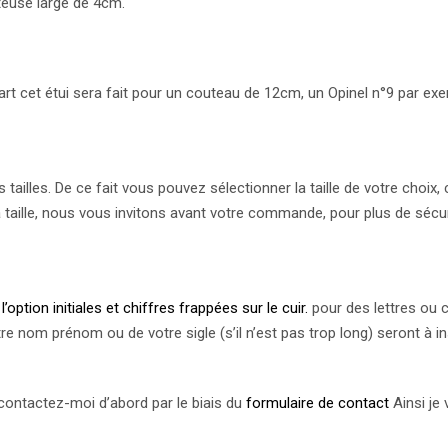
teuse large de 4cm.
art cet étui sera fait pour un couteau de 12cm, un Opinel n°9 par ex
tailles. De ce fait vous pouvez sélectionner la taille de votre choix,
a taille, nous vous invitons avant votre commande, pour plus de sécur
i
l’option initiales et chiffres frappées sur le cuir.
pour des lettres ou c
 votre nom prénom ou de votre sigle (s’il n’est pas trop long) seron
 contactez-moi d’abord par le biais du
formulaire de contact
Ainsi je 