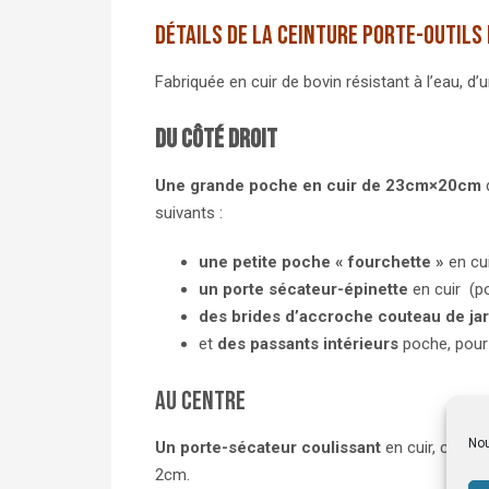
Détails de la ceinture porte-outils
Fabriquée en cuir de bovin résistant à l’eau, d
Du côté droit
Une grande poche en cuir de 23cm×20cm
suivants :
une petite poche « fourchette »
en cu
un porte sécateur-épinette
en cuir (p
des brides d’accroche couteau de jar
et
des
passants intérieurs
poche, pour l
Au centre
Nou
Un porte-sécateur coulissant
en cuir, cousu 
2cm.