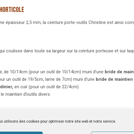
 horticole
’une épaisseur 2,5 mm, la ceinture porte-outils Christine est ainsi co
qui coulisse dans toute sa largeur sur la ceinture porteuse et sur la
ir, de 10/14cm (pour un outil de 10/14cm) muni d’une
bride de main
our un outil de 19/5cm, lame de 7cm) muni d’une
bride de maintien
dinier,
en cuir (pour un outil de 22/4cm)
e maintien d’outils divers.
s utilisons des cookies pour optimiser notre site web et notre service.
et riveté. Cet étui est adapté à un sécateur d’une longueur de 20 cm