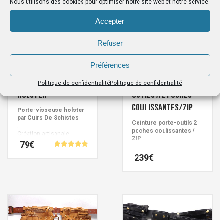
Nous utilisons des cookies pour optimiser notre site web et notre service.
Accepter
Refuser
Préférences
Porte-visseuse
Ceinture porte-
Politique de confidentialité
Politique de confidentialité
holster
outils à 2 poches
coulissantes/ZIP
Porte-visseuse holster
par Cuirs De Schistes
Ceinture porte-outils 2
.
poches coulissantes /
Création artisanale
ZIP
Française signée Cuirs de
79
€
.
Schistes.
Note
Création artisanale
239
€
5.00
Française signée Cuirs de
Ce
sur 5
Schistes.
produit
Ce
a
produit
plusieurs
a
variations.
plusieurs