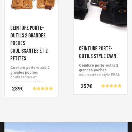
Les
variations.
options
Les
peuvent
options
être
peuvent
Ceinture porte-
choisies
être
outils 2 grandes
sur
choisies
poches
Ceinture porte-
la
sur
coulissantes et 2
page
outils style EVAN
la
petites
du
page
Ceinture porte-outils 2
Ceinture porte-outils 2
produit
du
grandes poches
grandes poches
coulissantes style EVAN
produit
coulissantes et
.
équipées de petites
Création artisanale
257
€
poches
239
€
Française signée Cuirs de
.
Note
Schistes.
Note
5.00
Création artisanale
Ce
5.00
sur 5
Ce
Française signée Cuirs de
sur 5
produit
Schistes.
produit
a
a
plusieurs
plusieurs
variations.
variations.