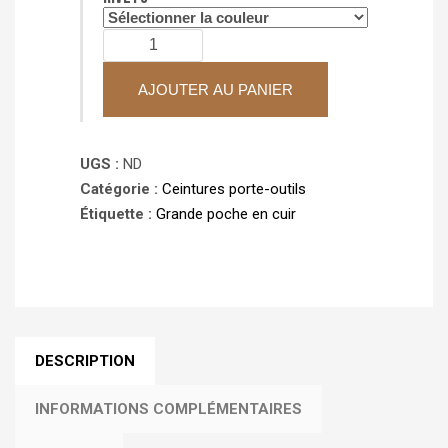
quantité
de
Grande
AJOUTER AU PANIER
poche
coulissante
UGS :
ND
(à
Catégorie :
Ceintures porte-outils
l'unité)
Étiquette :
Grande poche en cuir
DESCRIPTION
INFORMATIONS COMPLÉMENTAIRES