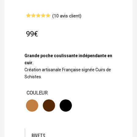
(
10
avis client)
Noté
10
5.00
sur 5
basé sur
99
€
notations
client
Grande poche coulissante indépendante en
cuir
.
Création artisanale Française signée Cuirs de
Schistes.
COULEUR
Rivets