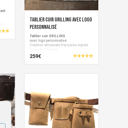
sant
Tablier cuir GRILLING avec logo
née
personnalisé
Tablier cuir GRILLING
avec logo personnalisé.
5
Création artisanale Française signée
Cuirs de Schistes.
259
€
Note
5.00
sur 5