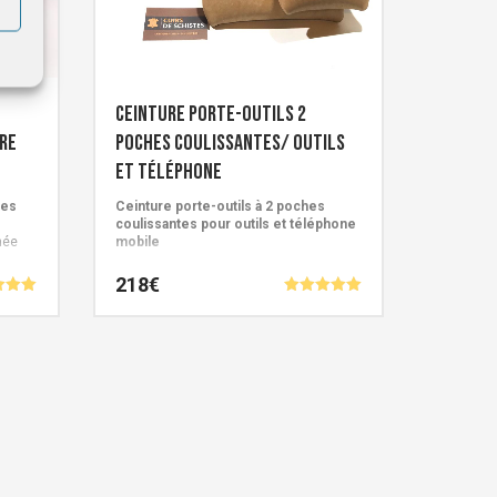
Ceinture porte-outils 2
re
poches coulissantes/ outils
et téléphone
tes
Ceinture porte-outils à 2 poches
coulissantes pour outils et téléphone
née
mobile
Création artisanale Française signée
218
€
Cuirs de Schistes.
Note
5.00
Ce
5
sur 5
produit
a
plusieurs
variations.
Les
options