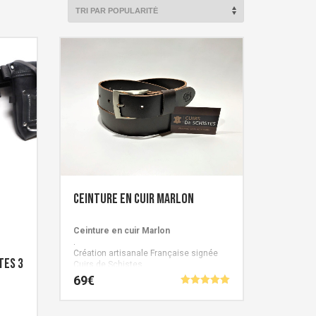
Ceinture en cuir MARLON
Ceinture en cuir Marlon
.
Création artisanale Française signée
tes 3
Cuirs de Schistes.
69
€
Note
5.00
sur 5