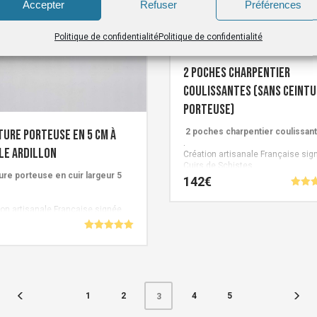
page
Accepter
Refuser
Préférences
du
produit
Politique de confidentialité
Politique de confidentialité
2 poches charpentier
coulissantes (sans ceintu
porteuse)
ture porteuse en 5 cm à
2 poches charpentier coulissan
.
le ardillon
Création artisanale Française sig
Cuirs de Schistes.
ure porteuse en cuir largeur 5
142
€
Note
5.00
Ce
ion artisanale Française signée
sur 
 de Schistes.
produit
Note
a
5.00
sur 5
plusieurs
variations.
1
2
4
5
3
Les
s
options