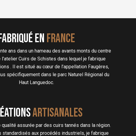
peuvent
être
choisies
sur
Fabriqué en
FRANCE
la
page
rente ans dans un hameau des avants monts du centre
du
éé l’atelier Cuirs de Schistes dans lequel je fabrique
produit
ons . Il est situé au cœur de l’appellation Faugères,
lus spécifiquement dans le parc Naturel Régional du
Haut Languedoc.
éations
artisanales
 qualité assurée par des cuirs tannés dans la région.
s standardisés aux procédés industriels, je fabrique