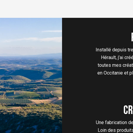
ns.
peuvent
être
choisies
sur
la
s
page
Installé depuis t
du
Hérault, j’ai cr
produit
toutes mes créati
en Occitanie et p
Cr
Une fabrication de
Loin des produit