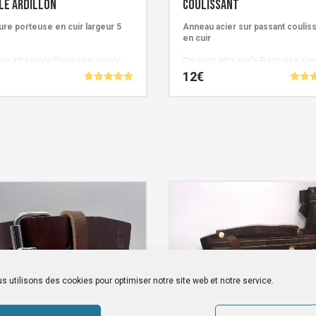
le ardillon
coulissant
ure porteuse en cuir largeur 5
Anneau acier sur passant coulis
en cuir
.
ion artisanale Française signée
Création artisanale Française sig
 de Schistes.
Cuirs de Schistes.
12
€
Note
Note
5.00
5.00
Ce
sur 5
sur 
produit
a
s
plusieurs
ns.
variations.
Les
options
peuvent
être
s
choisies
sur
s utilisons des cookies pour optimiser notre site web et notre service.
la