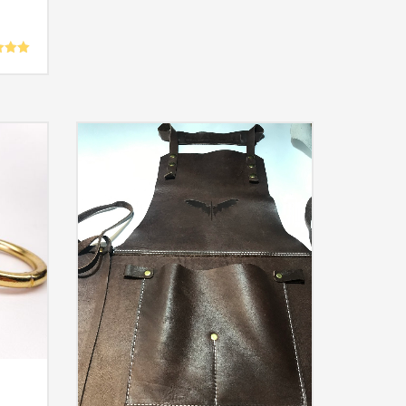
née
5