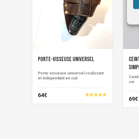
page
choisies
du
sur
produit
la
page
du
produit
Porte-visseuse universel
Cein
simp
Porte-visseuse universel coulissant
Ceint
et indépendant en cuir
cm
.
.
Création artisanale Française signée
Créat
Cuirs de Schistes.
64
€
Cuirs
69
€
Note
5.00
Ce
sur 5
Ce
produit
produit
a
a
plusieurs
plusieur
variations.