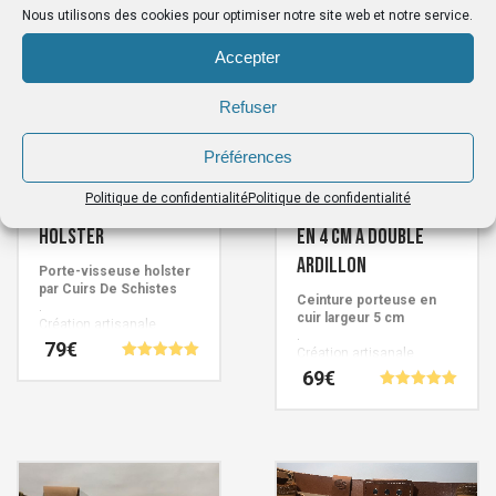
Nous utilisons des cookies pour optimiser notre site web et notre service.
Accepter
Refuser
Préférences
Politique de confidentialité
Politique de confidentialité
Porte-visseuse
Ceinture porteuse
holster
en 4 cm à double
ardillon
Porte-visseuse holster
par Cuirs De Schistes
Ceinture porteuse en
.
cuir largeur 5 cm
Création artisanale
.
Française signée Cuirs de
79
€
Création artisanale
Schistes.
Note
Française signée Cuirs de
69
€
5.00
Schistes.
Ce
sur 5
Note
5.00
produit
Ce
sur 5
a
produit
plusieurs
a