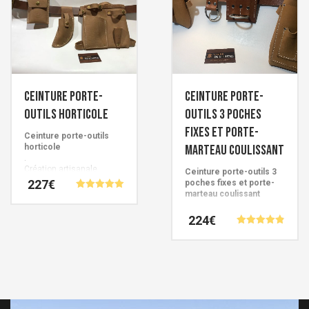
variations.
plusieurs
Les
variations.
options
Les
peuvent
options
être
peuvent
choisies
être
Ceinture porte-
Ceinture porte-
sur
choisies
outils horticole
outils 3 poches
la
sur
fixes et Porte-
Ceinture porte-outils
page
la
horticole
marteau coulissant
.
du
page
Création artisanale
Ceinture porte-outils 3
produit
du
Française signée Cuirs de
227
€
poches fixes et porte-
Schistes.
marteau coulissant
produit
Note
5.00
Ce
sur 5
Création française signée
224
€
Cuirs de Schistes.
produit
Note
4.86
a
Ce
sur 5
plusieurs
produit
variations.
a
Les
plusieurs