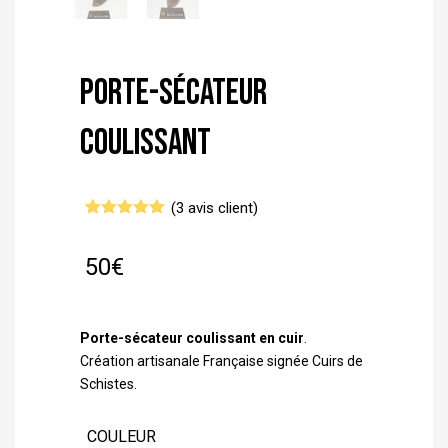
Porte-sécateur
coulissant
(
3
avis client)
Noté
3
5.00
sur 5
basé sur
50
€
notations
client
Porte-sécateur coulissant en cuir
.
Création artisanale Française signée Cuirs de
Schistes.
COULEUR