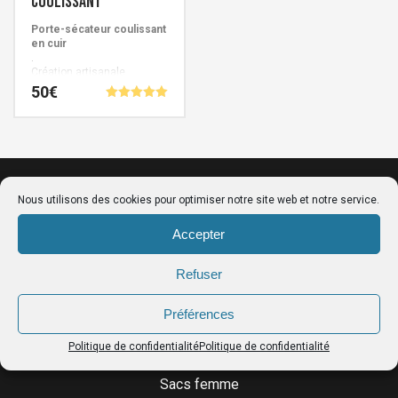
coulissant
Porte-sécateur coulissant
en cuir
.
Création artisanale
Française signée Cuirs de
50
€
Schistes.
Note
5.00
Ce
sur 5
produit
a
plusieurs
Nous utilisons des cookies pour optimiser notre site web et notre service.
variations.
Accepter
Les
options
Refuser
peuvent
être
Préférences
LE CATALOGUE
choisies
Politique de confidentialité
Politique de confidentialité
sur
Ceintures porte-outils
la
Sacs femme
page