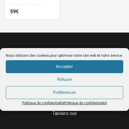
Création artisanale
Française signée Cuirs de
59
€
Schistes.
Nous utilisons des cookies pour optimiser notre site web et notre service.
Accepter
Refuser
LE CATALOGUE
Préférences
Ceintures porte-outils
Politique de confidentialité
Politique de confidentialité
Sacs femme
Tabliers cuir