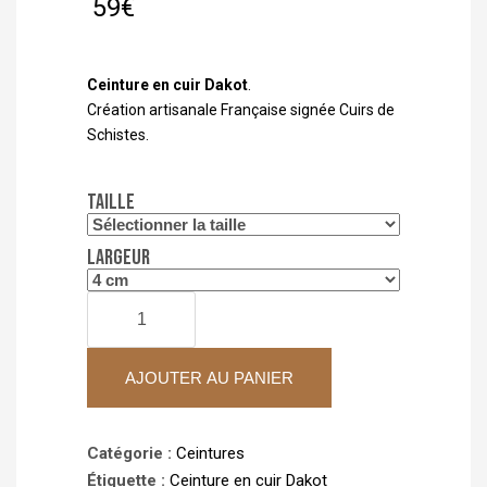
59
€
Ceinture en cuir Dakot
.
Création artisanale Française signée Cuirs de
Schistes.
Taille
Largeur
quantité
de
Ceinture
AJOUTER AU PANIER
en
cuir
Dakot
Catégorie :
Ceintures
Étiquette :
Ceinture en cuir Dakot