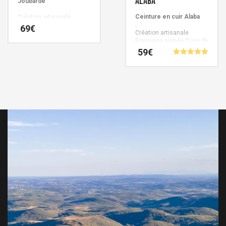
Alaba
Joubarde
.
Ceinture en cuir Alaba
Création artisanale
.
Française signée Cuirs de
69
€
Création artisanale
Schistes.
Française signée Cuirs de
Schistes.
59
€
Note
5.00
sur 5