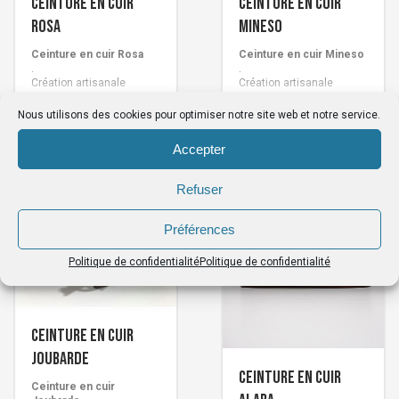
Ceinture en cuir
Ceinture en cuir
Rosa
Mineso
Ceinture en cuir Rosa
Ceinture en cuir Mineso
.
.
Création artisanale
Création artisanale
Française signée Cuirs de
Française signée Cuirs de
Schistes.
Schistes.
59
€
59
€
Nous utilisons des cookies pour optimiser notre site web et notre service.
Accepter
Refuser
Préférences
Politique de confidentialité
Politique de confidentialité
Ceinture en cuir
JOUBARDE
Ceinture en cuir
Ceinture en cuir