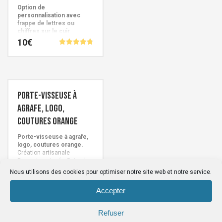
Option de
personnalisation avec
frappe de lettres ou
chiffres sur le cuir.
Création artisanale
10
€
Française signée Cuirs de
Note
Schistes. Personnalisez
4.78
votre article avec les
sur 5
conseils ci-dessous.
Porte-visseuse à
agrafe, logo,
coutures orange
Porte-visseuse à agrafe,
logo, coutures orange.
Création artisanale
Française signée Cuirs de
Schistes
89
€
Nous utilisons des cookies pour optimiser notre site web et notre service.
Accepter
Refuser