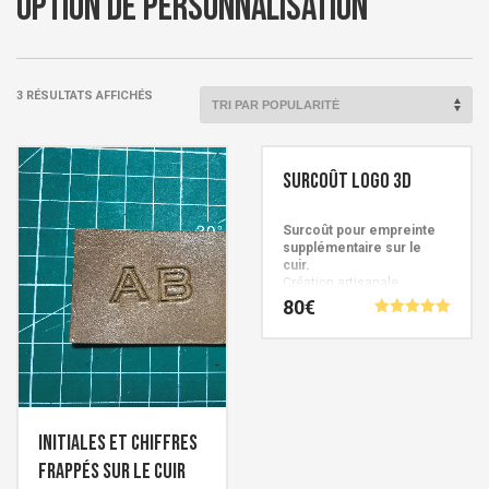
Option de personnalisation
TRIÉ
3 RÉSULTATS AFFICHÉS
PAR
POPULARITÉ
Surcoût logo 3D
Surcoût pour empreinte
supplémentaire sur le
cuir.
Création artisanale
Française signée Cuirs de
80
€
Schistes. Personnalisez
Note
davantage votre article
5.00
sur 5
Initiales et chiffres
frappés sur le cuir