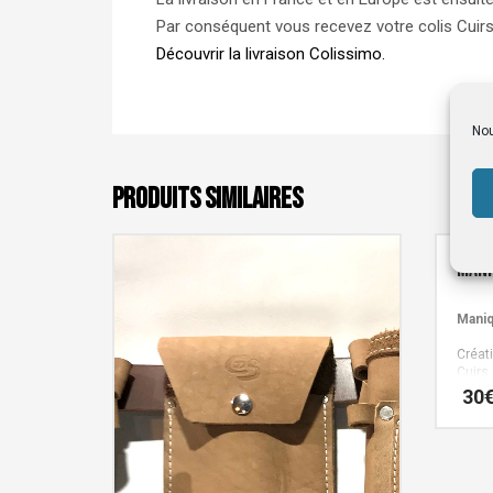
Par conséquent vous recevez votre colis Cuirs
Découvrir la livraison Colissimo.
Nou
PRODUITS SIMILAIRES
Mani
Maniq
Créat
Cuirs
30
Ce
produit