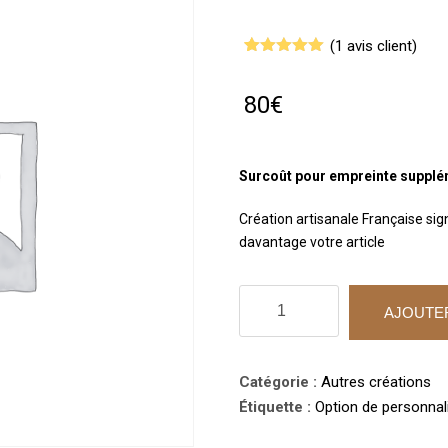
(
1
avis client)
Noté
1
5.00
sur 5
basé sur
80
€
notation
client
Surcoût pour empreinte suppléme
Création artisanale Française sig
davantage votre article
quantité
AJOUTER
de
Surcoût
logo
Catégorie :
Autres créations
3D
Étiquette :
Option de personnal