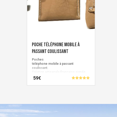
a
plusieur
variatio
Les
options
peuvent
être
Poche téléphone mobile à
choisie
passant coulissant
sur
la
Poches
téléphone mobile à passant
page
coulissant.
du
Création artisanale Française signée
Cuirs de Schistes.
59
€
produit
Note
5.00
Ce
sur 5
produit
a
plusieurs
variations.