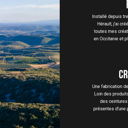
choisies
sur
la
Installé depuis t
page
Hérault, j’ai cr
du
toutes mes créati
produit
en Occitanie et p
Cr
Une fabrication de
Loin des produit
des ceintures 
présentes d’une pe