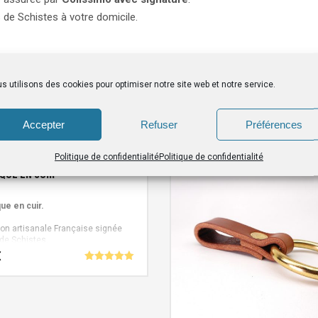
 de Schistes à votre domicile.
s utilisons des cookies pour optimiser notre site web et notre service.
Accepter
Refuser
Préférences
Politique de confidentialité
Politique de confidentialité
que en cuir
ue en cuir.
ion artisanale Française signée
 de Schistes.
€
Note
5.00
sur 5