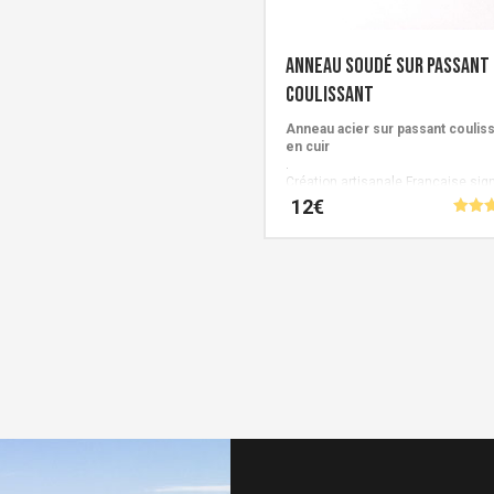
s
ns.
Anneau soudé sur passant
coulissant
Anneau acier sur passant coulis
en cuir
.
Création artisanale Française sig
s
Cuirs de Schistes.
12
€
Note
5.00
Ce
sur 
produit
a
plusieurs
variations.
Les
options
peuvent
être