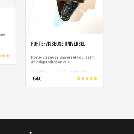
sant
Porte-visseuse universel
née
Porte-visseuse universel coulissant
et indépendant en cuir
.
5
Création artisanale Française signée
Cuirs de Schistes.
64
€
Note
5.00
Ce
sur 5
produit
a
plusieurs
variations.
Les