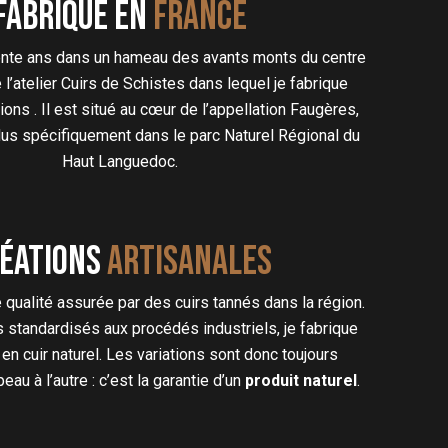
Fabriqué en
FRANCE
options
peuvent
être
rente ans dans un hameau des avants monts du centre
choisies
éé l’atelier Cuirs de Schistes dans lequel je fabrique
sur
ons . Il est situé au cœur de l’appellation Faugères,
la
lus spécifiquement dans le parc Naturel Régional du
page
Haut Languedoc.
du
produit
éations
artisanales
 qualité assurée par des cuirs tannés dans la région.
s standardisés aux procédés industriels, je fabrique
en cuir naturel. Les variations sont donc toujours
au à l’autre : c’est la garantie d’un
produit naturel
.