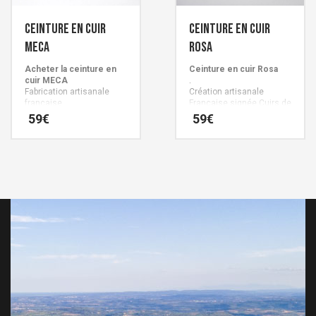
Ceinture en cuir
Ceinture en cuir
Meca
Rosa
Acheter la ceinture en
Ceinture en cuir Rosa
cuir MECA
.
Fabrication artisanale
Création artisanale
française
Française signée Cuirs de
Schistes.
59
€
59
€
Tannage 100% végétal