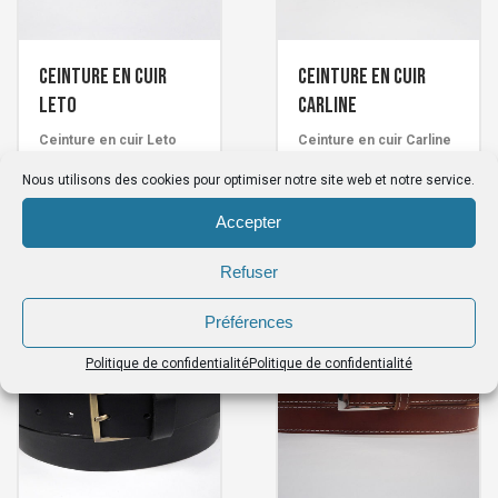
Ceinture en cuir
Ceinture en cuir
Leto
Carline
Ceinture en cuir Leto
Ceinture en cuir Carline
.
.
Création artisanale
Création artisanale
Nous utilisons des cookies pour optimiser notre site web et notre service.
Française signée Cuirs de
Française signée Cuirs de
Schistes.
Schistes.
59
€
59
€
Accepter
Note
5.00
sur 5
Refuser
Préférences
Politique de confidentialité
Politique de confidentialité