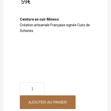
59
€
Ceinture en cuir Mineso
.
Création artisanale Française signée Cuirs de
Schistes.
quantité
de
Ceinture
AJOUTER AU PANIER
en
cuir