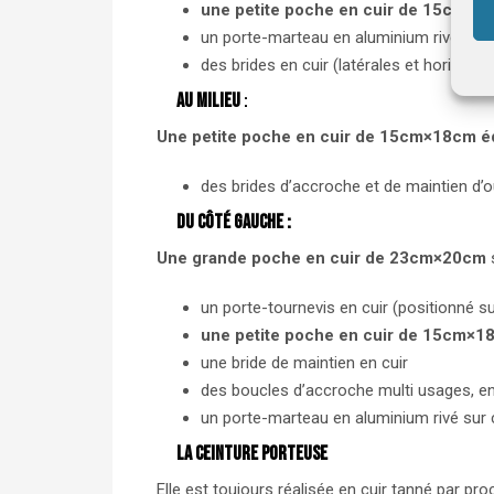
une petite poche
en cuir de 15cm×1
un porte-marteau en aluminium rivé sur 
des brides en cuir (latérales et horizonta
Au milieu
:
Une petite poche
en cuir de 15cm×18cm é
des brides d’accroche et de maintien d’out
Du côté gauche :
Une grande poche en cuir de 23cm×20cm
un porte-tournevis en cuir (positionné s
une petite poche
en cuir de 15cm×1
une bride de maintien en cuir
des boucles d’accroche multi usages, en
un porte-marteau en aluminium rivé sur 
La ceinture porteuse
Elle est toujours réalisée en cuir tanné par p