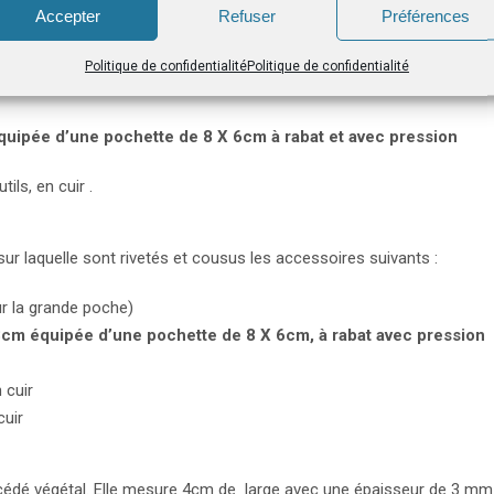
8cm
Accepter
Refuser
Préférences
cuir
les), d’accroche et de maintien d’outils .
Politique de confidentialité
Politique de confidentialité
quipée d’une pochette
de 8 X 6cm
à rabat et avec pression
ils, en cuir .
sur laquelle sont rivetés et cousus les accessoires suivants :
ur la grande poche)
8cm équipée d’une pochette
de 8 X 6cm,
à rabat avec pression
 cuir
cuir
rocédé végétal. Elle mesure 4cm de large avec une épaisseur de 3 mm.