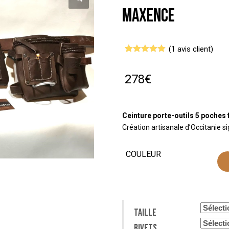
MAXENCE
(
1
avis client)
Noté
1
5.00
sur 5
basé sur
278
€
notation
client
Ceinture porte-outils 5 poches
Création artisanale d’Occitanie s
COULEUR
Taille
Rivets