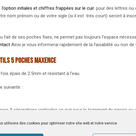
i
l’option initiales et chiffres frappées sur le cuir.
pour des lettres ou 
e votre nom prénom ou de votre sigle (si il est très court) seront à 
e, du fait de ses poches fixes, ne permet pas toujours l’espace nécessa
ntact
Ainsi je vous informerai rapidement de la faisabilité ou non d
utils 5 poches MAXENCE
 fois épais de 2.5mm et résistant à l’eau.
e suivante :
vec 3 séparations verticales en cuir pour le logement de pinces ou a
s utilisons des cookies pour optimiser notre site web et notre service.
ir