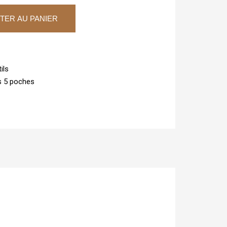
TER AU PANIER
ils
ls 5 poches