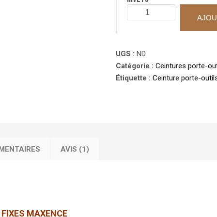
quantité
AJOU
de
Ceinture
porte-
UGS :
ND
outils
Catégorie :
Ceintures porte-out
5
Étiquette :
Ceinture porte-outi
poches
fixes
MAXENCE
MENTAIRES
AVIS (1)
 FIXES MAXENCE