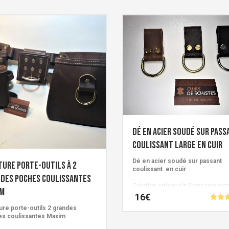
Dé en acier soudé sur pass
coulissant large en cuir
Dé en acier soudé sur passant
ture porte-outils à 2
coulissant en cuir
des poches coulissantes
.
Création artisanale Française sig
im
Cuirs de Schistes.
16
€
Note
ure porte-outils 2 grandes
5.00
s coulissantes Maxim
Ce
sur 