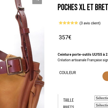
poches XL et bre
(
3
avis client)
Noté
3
5.00
sur 5
basé sur
357
€
notations
client
Ceinture porte-outils ULYSS à 2
Création artisanale Française sig
COULEUR
Taille
Rivets