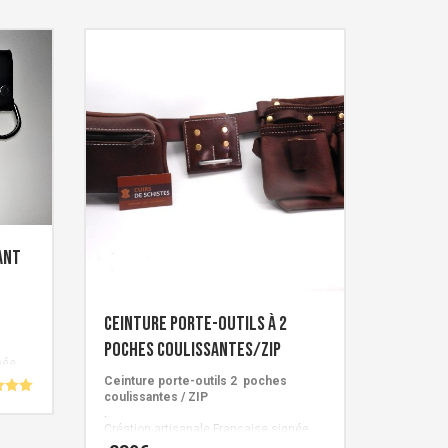
ant
Ceinture porte-outils à 2
poches coulissantes/ZIP
née
Ceinture porte-outils 2 poches
coulissantes / ZIP
.
Création artisanale Française signée
5
Cuirs de Schistes.