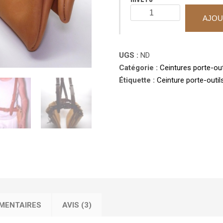
quantité
AJOU
de
Ceinture
porte-
UGS :
ND
outils
Catégorie :
Ceintures porte-out
ULYSS
Étiquette :
Ceinture porte-outi
à
2
grandes
poches
XL
et
bretelles
MENTAIRES
AVIS (3)