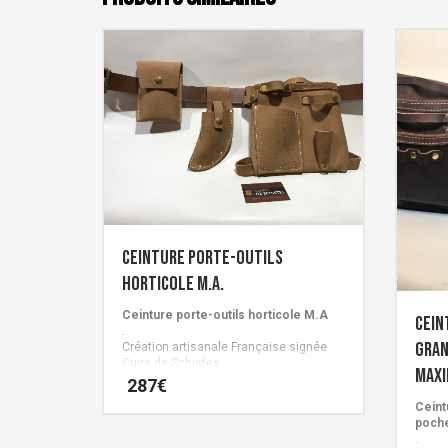
Ceinture porte-outils
horticole M.A.
Ceinture porte-outils horticole M.A
Cein
.
gran
Création artisanale Française signée
Cuirs de Schistes.
Max
287
€
Ceint
poche
Ce
.