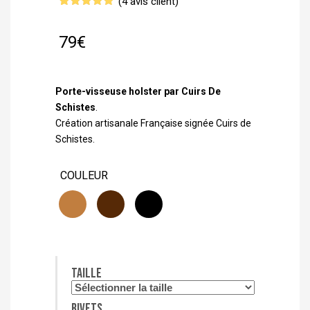
(
4
avis client)
Noté
4
5.00
sur 5
basé sur
79
€
notations
client
Porte-visseuse holster par Cuirs De
Schistes
.
Création artisanale Française signée Cuirs de
Schistes.
COULEUR
Taille
Rivets