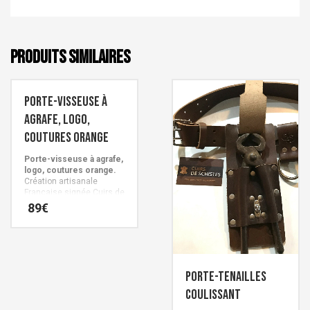
PRODUITS SIMILAIRES
Porte-visseuse à
agrafe, logo,
coutures orange
Porte-visseuse à agrafe,
logo, coutures orange.
Création artisanale
Française signée Cuirs de
Schistes
89
€
Porte-tenailles
coulissant