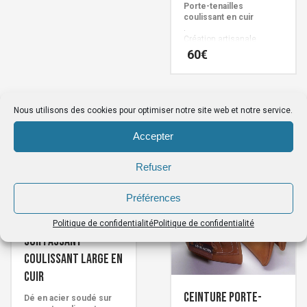
Porte-tenailles
coulissant en cuir
.
Création artisanale
Française signée Cuirs de
60
€
Schistes.
Ce
produit
Nous utilisons des cookies pour optimiser notre site web et notre service.
a
plusieurs
Accepter
variations.
Refuser
Les
options
Préférences
peuvent
être
Dé en acier soudé
Politique de confidentialité
Politique de confidentialité
choisies
sur passant
sur
coulissant large en
la
cuir
page
Ceinture porte-
Dé en acier soudé sur
du