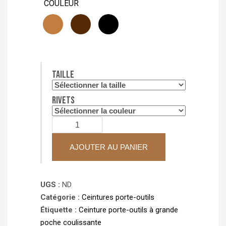
COULEUR
Taille
Rivets
quantité
de
Ceinture
AJOUTER AU PANIER
porte-
outils
UGS :
ND
à
Catégorie :
Ceintures porte-outils
bretelles
Étiquette :
Ceinture porte-outils à grande
THEO
poche coulissante