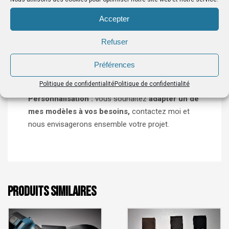
Nos garanties:
Accepter
Fabriqué en France :
toutes les créations sont
Refuser
réalisées en région Occitanie.
Création artisanale :
je travaille essentiellement
Préférences
avec des partenaires de la région et je m’efforce
Politique de confidentialité
Politique de confidentialité
d’assurer une fabrication unique et originale.
Personnalisation :
vous souhaitez
adapter un de
mes modèles à vos besoins,
contactez moi et
nous envisagerons ensemble votre projet.
PRODUITS SIMILAIRES