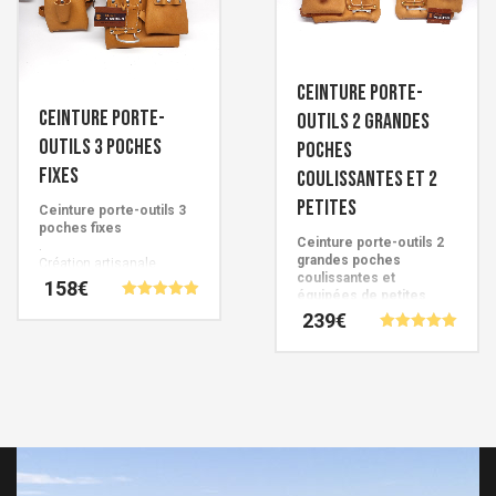
variations.
Les
Les
options
options
peuvent
peuvent
Ceinture porte-
être
être
Ceinture porte-
outils 2 grandes
choisies
choisies
outils 3 poches
poches
sur
sur
fixes
coulissantes et 2
la
la
petites
Ceinture porte-outils 3
page
page
poches fixes
du
Ceinture porte-outils 2
.
du
grandes poches
Création artisanale
produit
produit
coulissantes et
Française signée Cuirs de
158
€
équipées de petites
Schistes.
Note
poches
239
€
4.95
.
Ce
sur 5
Note
Création artisanale
5.00
produit
Ce
Française signée Cuirs de
sur 5
Schistes.
a
produit
plusieurs
a
variations.
plusieurs
Les
variations.