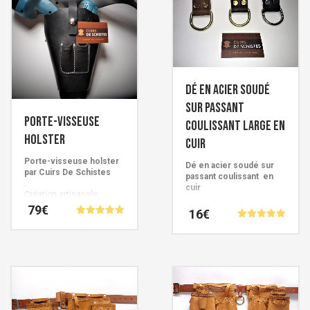
Dé en acier soudé
sur passant
Porte-visseuse
coulissant large en
holster
cuir
Porte-visseuse holster
Dé en acier soudé sur
par Cuirs De Schistes
passant coulissant en
.
cuir
Création artisanale
.
Française signée Cuirs de
79
€
Création artisanale
16
€
Schistes.
Française signée Cuirs de
Note
Note
Schistes.
5.00
5.00
Ce
Ce
sur 5
sur 5
produit
produit
a
a
plusieurs
plusieurs
variations.