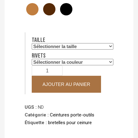
Taille
Rivets
quantité
de
Bretelles
AJOUTER AU PANIER
pour
ceinture
UGS :
ND
de
Catégorie :
Ceintures porte-outils
travail
Étiquette :
bretelles pour ceinure