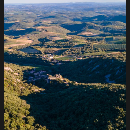
être
sur
choisies
la
sur
page
la
du
page
produit
du
produit