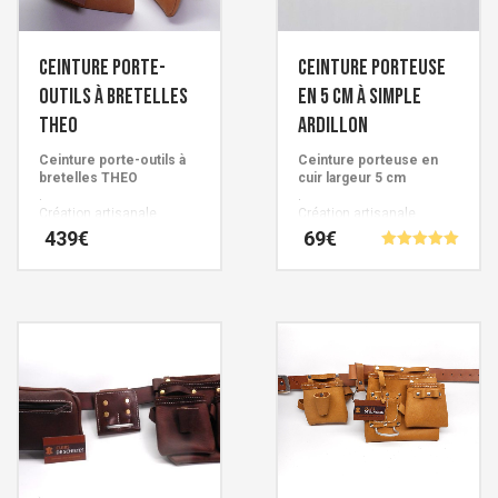
Ceinture porte-
Ceinture porteuse
outils à bretelles
en 5 cm à simple
THEO
ardillon
Ceinture porte-outils à
Ceinture porteuse en
bretelles THEO
cuir largeur 5 cm
.
.
Création artisanale
Création artisanale
Française signée Cuirs de
Française signée Cuirs de
439
€
69
€
Schistes en Occitanie.
Schistes.
Note
5.00
Ce
Ce
sur 5
produit
produit
a
a
plusieurs
plusieurs
variations.
variations.
Les
Les
options
options
peuvent
peuvent