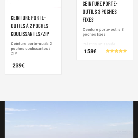
être
être
Ceinture porte-
choisies
choisies
outils 3 poches
Ceinture porte-
sur
sur
fixes
la
outils à 2 poches
la
Ceinture porte-outils 3
page
page
coulissantes/ZIP
poches fixes
.
du
du
Ceinture porte-outils 2
Création artisanale
produit
produit
poches coulissantes /
Française signée Cuirs de
158
€
ZIP
Schistes.
Note
.
4.95
Ce
Création artisanale
239
€
sur 5
Française signée Cuirs de
produit
Schistes.
Ce
a
produit
plusieurs
a
variations.
plusieurs
Les
variations.
options
Les
peuvent
options
être
peuvent
choisies