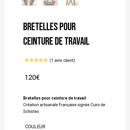
Bretelles pour
ceinture de travail
(
1
avis client)
Noté
1
5.00
sur 5
basé sur
120
€
notation
client
Bretelles pour ceinture de travail
Création artisanale Française signée Cuirs de
Schistes
COULEUR